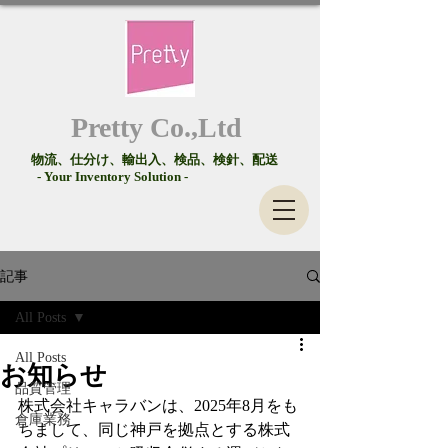
Pretty Co.,Ltd
物流、仕分け、輸出入、検品、検針、配送
- Your Inventory Solution -
記事
All Posts
All Posts
お知らせ
品質管理
株式会社キャラバンは、2025年8月をも
倉庫業務
ちまして、同じ神戸を拠点とする株式