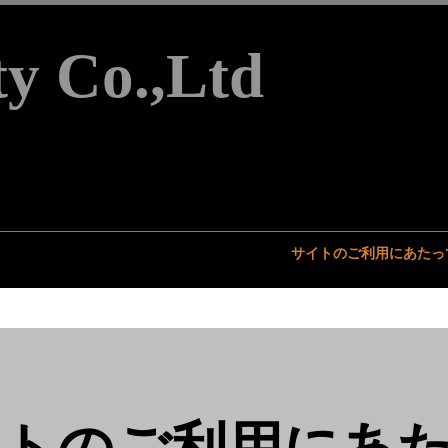
ty Co.,Ltd
、輸出入、検品、検針、配送
ory Solution -
企業情報
お問い合わせ
​サイトのご利用にあたっ